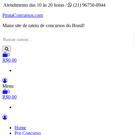
Pular
Atendimento das 10 às 20 horas /
(21) 96750-0944
para
PirataConcursos.com
o
conteúdo
Maior site de rateio de concursos do Brasil!
0
R$0,00
Menu
0
R$0,00
Home
Por Concurso