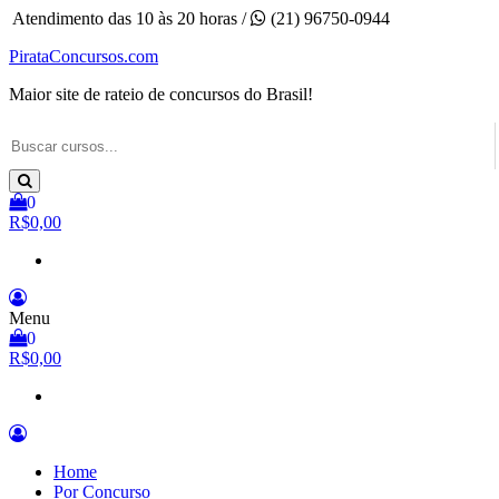
Pular
Atendimento das 10 às 20 horas /
(21) 96750-0944
para
PirataConcursos.com
o
conteúdo
Maior site de rateio de concursos do Brasil!
0
R$0,00
Menu
0
R$0,00
Home
Por Concurso