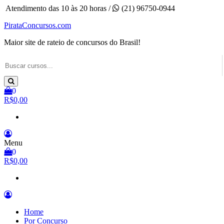
Pular
Atendimento das 10 às 20 horas /
(21) 96750-0944
para
PirataConcursos.com
o
conteúdo
Maior site de rateio de concursos do Brasil!
0
R$0,00
Menu
0
R$0,00
Home
Por Concurso