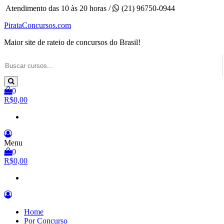
Pular
Atendimento das 10 às 20 horas /
(21) 96750-0944
para
PirataConcursos.com
o
conteúdo
Maior site de rateio de concursos do Brasil!
0
R$0,00
Menu
0
R$0,00
Home
Por Concurso