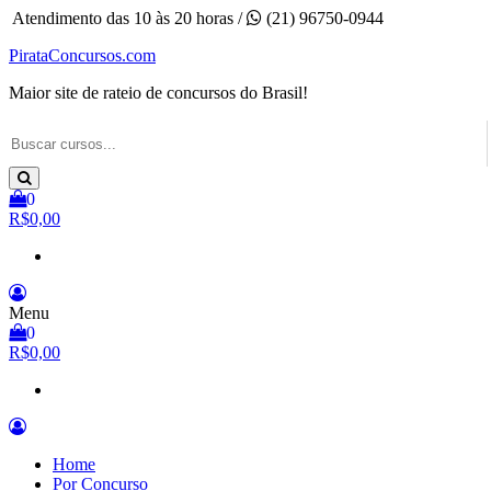
Pular
Atendimento das 10 às 20 horas /
(21) 96750-0944
para
PirataConcursos.com
o
conteúdo
Maior site de rateio de concursos do Brasil!
0
R$0,00
Menu
0
R$0,00
Home
Por Concurso