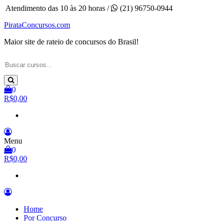
Pular
Atendimento das 10 às 20 horas /
(21) 96750-0944
para
PirataConcursos.com
o
conteúdo
Maior site de rateio de concursos do Brasil!
0
R$0,00
Menu
0
R$0,00
Home
Por Concurso