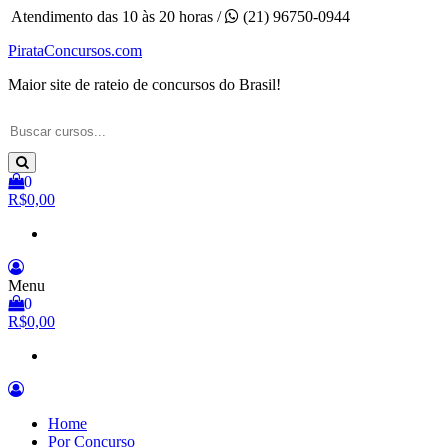
Pular
Atendimento das 10 às 20 horas /
(21) 96750-0944
para
PirataConcursos.com
o
conteúdo
Maior site de rateio de concursos do Brasil!
0
R$0,00
Menu
0
R$0,00
Home
Por Concurso