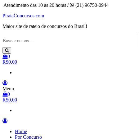
Pular
Atendimento das 10 às 20 horas /
(21) 96750-0944
para
PirataConcursos.com
o
conteúdo
Maior site de rateio de concursos do Brasil!
0
R$0,00
Menu
0
R$0,00
Home
Por Concurso