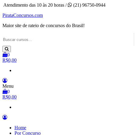
Pular
Atendimento das 10 às 20 horas /
(21) 96750-0944
para
PirataConcursos.com
o
conteúdo
Maior site de rateio de concursos do Brasil!
0
R$0,00
Menu
0
R$0,00
Home
Por Concurso