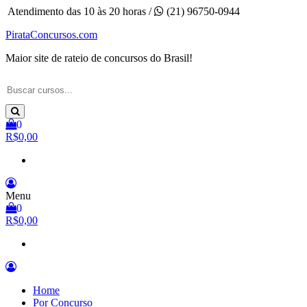
Pular
Atendimento das 10 às 20 horas /
(21) 96750-0944
para
PirataConcursos.com
o
conteúdo
Maior site de rateio de concursos do Brasil!
0
R$0,00
Menu
0
R$0,00
Home
Por Concurso