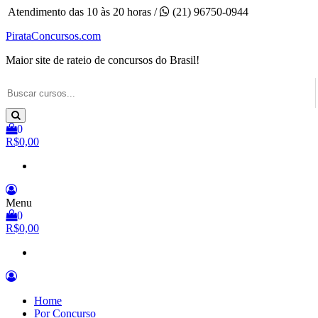
Pular
Atendimento das 10 às 20 horas /
(21) 96750-0944
para
PirataConcursos.com
o
conteúdo
Maior site de rateio de concursos do Brasil!
0
R$0,00
Menu
0
R$0,00
Home
Por Concurso