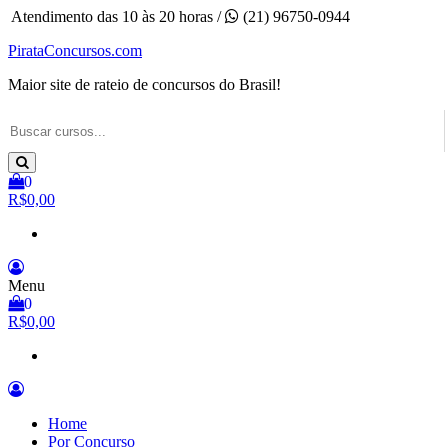
Pular
Atendimento das 10 às 20 horas /
(21) 96750-0944
para
PirataConcursos.com
o
conteúdo
Maior site de rateio de concursos do Brasil!
0
R$0,00
Menu
0
R$0,00
Home
Por Concurso