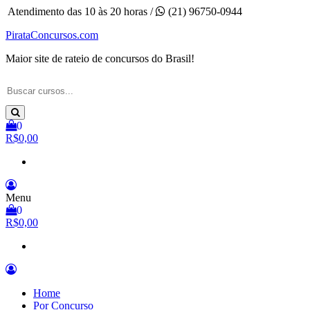
Pular
Atendimento das 10 às 20 horas /
(21) 96750-0944
para
PirataConcursos.com
o
conteúdo
Maior site de rateio de concursos do Brasil!
0
R$0,00
Menu
0
R$0,00
Home
Por Concurso