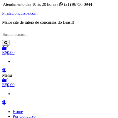
Pular
Atendimento das 10 às 20 horas /
(21) 96750-0944
para
PirataConcursos.com
o
conteúdo
Maior site de rateio de concursos do Brasil!
0
R$0,00
Menu
0
R$0,00
Home
Por Concurso