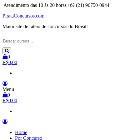
Pular
Atendimento das 10 às 20 horas /
(21) 96750-0944
para
PirataConcursos.com
o
conteúdo
Maior site de rateio de concursos do Brasil!
0
R$0,00
Menu
0
R$0,00
Home
Por Concurso