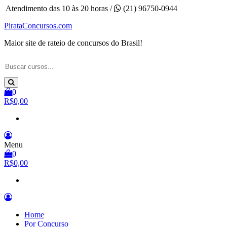
Pular
Atendimento das 10 às 20 horas /
(21) 96750-0944
para
PirataConcursos.com
o
conteúdo
Maior site de rateio de concursos do Brasil!
0
R$0,00
Menu
0
R$0,00
Home
Por Concurso