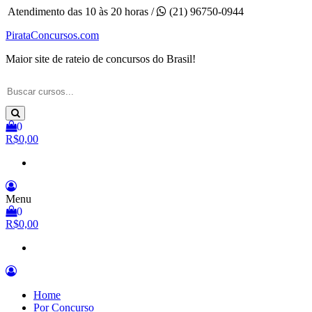
Pular
Atendimento das 10 às 20 horas /
(21) 96750-0944
para
PirataConcursos.com
o
conteúdo
Maior site de rateio de concursos do Brasil!
0
R$0,00
Menu
0
R$0,00
Home
Por Concurso