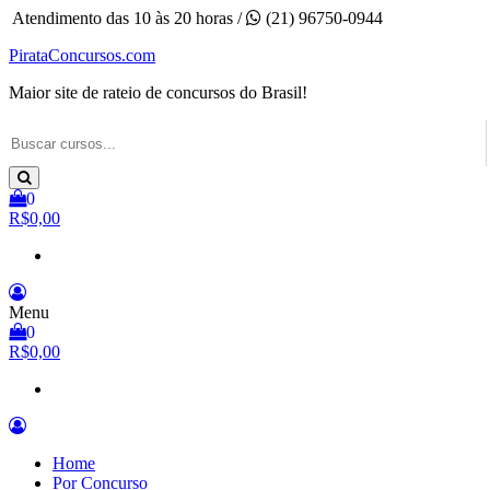
Pular
Atendimento das 10 às 20 horas /
(21) 96750-0944
para
PirataConcursos.com
o
conteúdo
Maior site de rateio de concursos do Brasil!
0
R$0,00
Menu
0
R$0,00
Home
Por Concurso