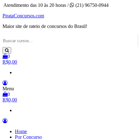
Pular
Atendimento das 10 às 20 horas /
(21) 96750-0944
para
PirataConcursos.com
o
conteúdo
Maior site de rateio de concursos do Brasil!
0
R$0,00
Menu
0
R$0,00
Home
Por Concurso