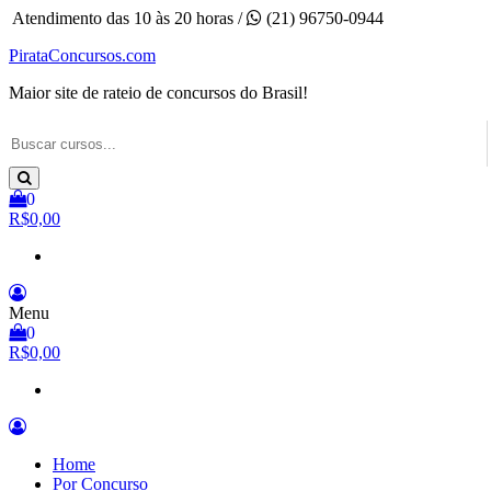
Pular
Atendimento das 10 às 20 horas /
(21) 96750-0944
para
PirataConcursos.com
o
conteúdo
Maior site de rateio de concursos do Brasil!
0
R$0,00
Menu
0
R$0,00
Home
Por Concurso