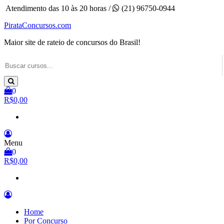
Pular
Atendimento das 10 às 20 horas /
(21) 96750-0944
para
PirataConcursos.com
o
conteúdo
Maior site de rateio de concursos do Brasil!
0
R$0,00
Menu
0
R$0,00
Home
Por Concurso