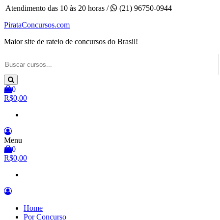
Pular
Atendimento das 10 às 20 horas /
(21) 96750-0944
para
PirataConcursos.com
o
conteúdo
Maior site de rateio de concursos do Brasil!
0
R$0,00
Menu
0
R$0,00
Home
Por Concurso