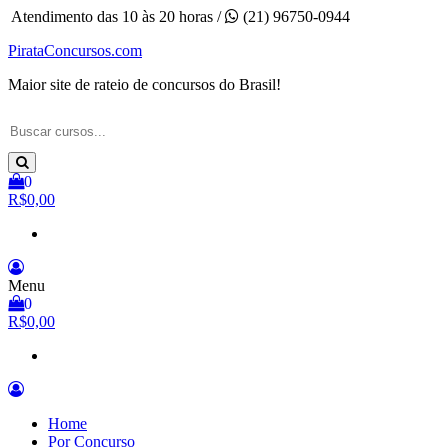
Pular
Atendimento das 10 às 20 horas /
(21) 96750-0944
para
PirataConcursos.com
o
conteúdo
Maior site de rateio de concursos do Brasil!
0
R$0,00
Menu
0
R$0,00
Home
Por Concurso