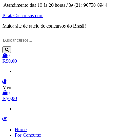
Pular
Atendimento das 10 às 20 horas /
(21) 96750-0944
para
PirataConcursos.com
o
conteúdo
Maior site de rateio de concursos do Brasil!
0
R$0,00
Menu
0
R$0,00
Home
Por Concurso