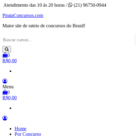
Pular
Atendimento das 10 às 20 horas /
(21) 96750-0944
para
PirataConcursos.com
o
conteúdo
Maior site de rateio de concursos do Brasil!
0
R$0,00
Menu
0
R$0,00
Home
Por Concurso