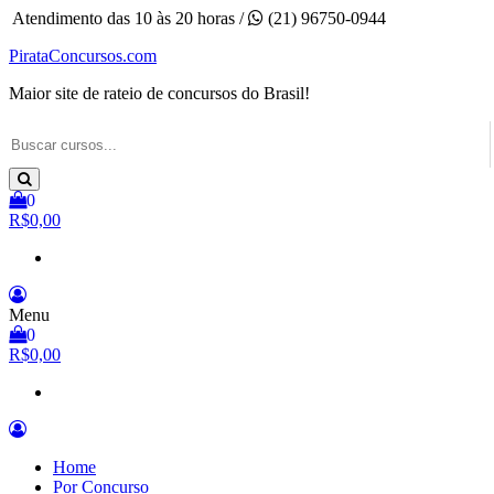
Pular
Atendimento das 10 às 20 horas /
(21) 96750-0944
para
PirataConcursos.com
o
conteúdo
Maior site de rateio de concursos do Brasil!
0
R$0,00
Menu
0
R$0,00
Home
Por Concurso