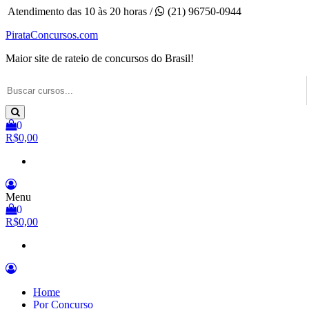
Pular
Atendimento das 10 às 20 horas /
(21) 96750-0944
para
PirataConcursos.com
o
conteúdo
Maior site de rateio de concursos do Brasil!
0
R$0,00
Menu
0
R$0,00
Home
Por Concurso