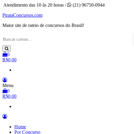
Pular
Atendimento das 10 às 20 horas /
(21) 96750-0944
para
PirataConcursos.com
o
conteúdo
Maior site de rateio de concursos do Brasil!
0
R$0,00
Menu
0
R$0,00
Home
Por Concurso