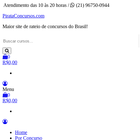
Pular
Atendimento das 10 às 20 horas /
(21) 96750-0944
para
PirataConcursos.com
o
conteúdo
Maior site de rateio de concursos do Brasil!
0
R$0,00
Menu
0
R$0,00
Home
Por Concurso