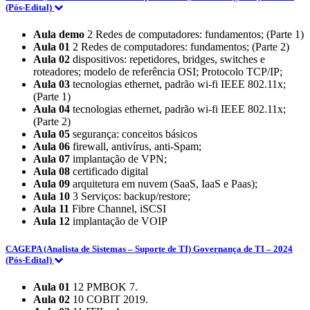
(Pós-Edital)
Aula demo
2 Redes de computadores: fundamentos; (Parte 1)
Aula 01
2 Redes de computadores: fundamentos; (Parte 2)
Aula 02
dispositivos: repetidores, bridges, switches e
roteadores; modelo de referência OSI; Protocolo TCP/IP;
Aula 03
tecnologias ethernet, padrão wi-fi IEEE 802.11x;
(Parte 1)
Aula 04
tecnologias ethernet, padrão wi-fi IEEE 802.11x;
(Parte 2)
Aula 05
segurança: conceitos básicos
Aula 06
firewall, antivírus, anti-Spam;
Aula 07
implantação de VPN;
Aula 08
certificado digital
Aula 09
arquitetura em nuvem (SaaS, IaaS e Paas);
Aula 10
3 Serviços: backup/restore;
Aula 11
Fibre Channel, iSCSI
Aula 12
implantação de VOIP
CAGEPA (Analista de Sistemas – Suporte de TI) Governança de TI – 2024
(Pós-Edital)
Aula 01
12 PMBOK 7.
Aula 02
10 COBIT 2019.