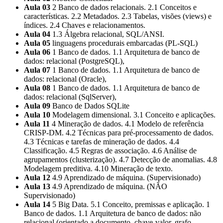
Aula 03
2 Banco de dados relacionais. 2.1 Conceitos e
características. 2.2 Metadados. 2.3 Tabelas, visões (views) e
índices. 2.4 Chaves e relacionamentos.
Aula 04
1.3 Álgebra relacional, SQL/ANSI.
Aula 05
linguagens procedurais embarcadas (PL-SQL)
Aula 06
1 Banco de dados. 1.1 Arquitetura de banco de
dados: relacional (PostgreSQL),
Aula 07
1 Banco de dados. 1.1 Arquitetura de banco de
dados: relacional (Oracle),
Aula 08
1 Banco de dados. 1.1 Arquitetura de banco de
dados: relacional (SqlServer),
Aula 09
Banco de Dados SQLite
Aula 10
Modelagem dimensional. 3.1 Conceito e aplicações.
Aula 11
4 Mineração de dados. 4.1 Modelo de referência
CRISP-DM. 4.2 Técnicas para pré-processamento de dados.
4.3 Técnicas e tarefas de mineração de dados. 4.4
Classificação. 4.5 Regras de associação. 4.6 Análise de
agrupamentos (clusterização). 4.7 Detecção de anomalias. 4.8
Modelagem preditiva. 4.10 Mineração de texto.
Aula 12
4.9 Aprendizado de máquina. (Supervisionado)
Aula 13
4.9 Aprendizado de máquina. (NÃO
Supervisionado)
Aula 14
5 Big Data. 5.1 Conceito, premissas e aplicação. 1
Banco de dados. 1.1 Arquitetura de banco de dados: não
relacional (orientado a documento, chave-valor, grafo,