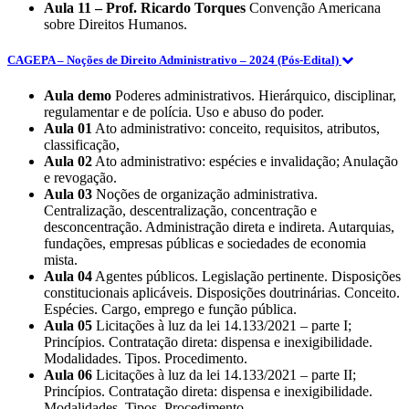
Aula 11 – Prof. Ricardo Torques
Convenção Americana
sobre Direitos Humanos.
CAGEPA – Noções de Direito Administrativo – 2024 (Pós-Edital)
Aula demo
Poderes administrativos. Hierárquico, disciplinar,
regulamentar e de polícia. Uso e abuso do poder.
Aula 01
Ato administrativo: conceito, requisitos, atributos,
classificação,
Aula 02
Ato administrativo: espécies e invalidação; Anulação
e revogação.
Aula 03
Noções de organização administrativa.
Centralização, descentralização, concentração e
desconcentração. Administração direta e indireta. Autarquias,
fundações, empresas públicas e sociedades de economia
mista.
Aula 04
Agentes públicos. Legislação pertinente. Disposições
constitucionais aplicáveis. Disposições doutrinárias. Conceito.
Espécies. Cargo, emprego e função pública.
Aula 05
Licitações à luz da lei 14.133/2021 – parte I;
Princípios. Contratação direta: dispensa e inexigibilidade.
Modalidades. Tipos. Procedimento.
Aula 06
Licitações à luz da lei 14.133/2021 – parte II;
Princípios. Contratação direta: dispensa e inexigibilidade.
Modalidades. Tipos. Procedimento.