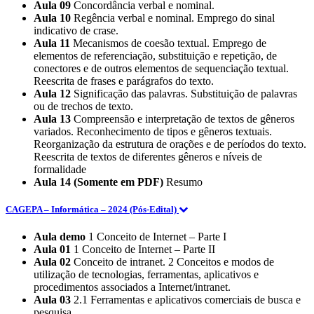
Aula 09
Concordância verbal e nominal.
Aula 10
Regência verbal e nominal. Emprego do sinal
indicativo de crase.
Aula 11
Mecanismos de coesão textual. Emprego de
elementos de referenciação, substituição e repetição, de
conectores e de outros elementos de sequenciação textual.
Reescrita de frases e parágrafos do texto.
Aula 12
Significação das palavras. Substituição de palavras
ou de trechos de texto.
Aula 13
Compreensão e interpretação de textos de gêneros
variados. Reconhecimento de tipos e gêneros textuais.
Reorganização da estrutura de orações e de períodos do texto.
Reescrita de textos de diferentes gêneros e níveis de
formalidade
Aula 14 (Somente em PDF)
Resumo
CAGEPA – Informática – 2024 (Pós-Edital)
Aula demo
1 Conceito de Internet – Parte I
Aula 01
1 Conceito de Internet – Parte II
Aula 02
Conceito de intranet. 2 Conceitos e modos de
utilização de tecnologias, ferramentas, aplicativos e
procedimentos associados a Internet/intranet.
Aula 03
2.1 Ferramentas e aplicativos comerciais de busca e
pesquisa