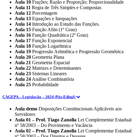
Aula 10
Frações; Razão e Proporção; Proporcionalidade
Aula 11
Regra de Três Simples e Compostas
Aula 12
Porcentagem
Aula 13
Equações e Inequações
Aula 14
Introdução ao Estudo das Funções.
Aula 15
Função Afim (1º Grau)
Aula 16
Função Quadrática (2º Grau)
Aula 17
Função Exponencial
Aula 18
Função Logarítmica
Aula 19
Progressão Aritmética e Progressão Geométrica
Aula 20
Geometria Plana
Aula 21
Geometria Espacial
Aula 22
Matrizes e Determinantes
Aula 23
Sistemas Lineares
Aula 24
Análise Combinatória
Aula 25
Probabilidade
CAGEPA – Legislação – 2024 (Pós-Edital)
Aula demo
Disposições Constitucionais Aplicáveis aos
Servidores
Aula 01 – Prof. Tiago Zanolla
Lei Complementar Estadual
nº 58/2003 – Do Provimento e Vacância
Aula 02 – Prof. Tiago Zanolla
Lei Complementar Estadual
nº 58/2003 – Dos Direitos e Deveres