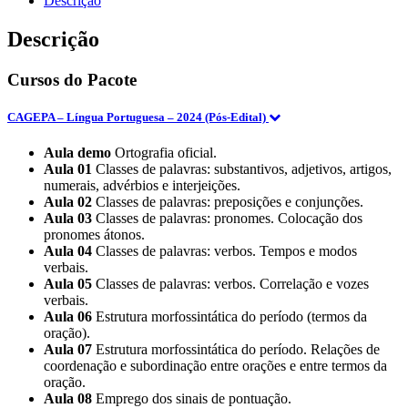
Descrição
TI)
Pacote
Descrição
-
2024
Cursos do Pacote
(Pós-
Edital)
(E)
CAGEPA – Língua Portuguesa – 2024 (Pós-Edital)
quantidade
Aula demo
Ortografia oficial.
Aula 01
Classes de palavras: substantivos, adjetivos, artigos,
numerais, advérbios e interjeições.
Aula 02
Classes de palavras: preposições e conjunções.
Aula 03
Classes de palavras: pronomes. Colocação dos
pronomes átonos.
Aula 04
Classes de palavras: verbos. Tempos e modos
verbais.
Aula 05
Classes de palavras: verbos. Correlação e vozes
verbais.
Aula 06
Estrutura morfossintática do período (termos da
oração).
Aula 07
Estrutura morfossintática do período. Relações de
coordenação e subordinação entre orações e entre termos da
oração.
Aula 08
Emprego dos sinais de pontuação.