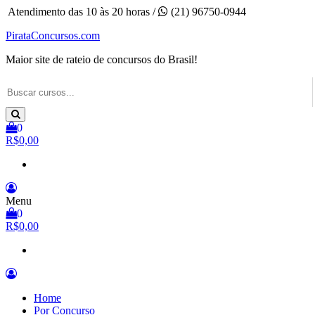
Pular
Atendimento das 10 às 20 horas /
(21) 96750-0944
para
PirataConcursos.com
o
conteúdo
Maior site de rateio de concursos do Brasil!
0
R$0,00
Menu
0
R$0,00
Home
Por Concurso