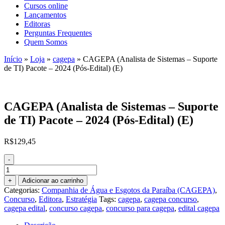
Cursos online
Lançamentos
Editoras
Perguntas Frequentes
Quem Somos
Início
»
Loja
»
cagepa
»
CAGEPA (Analista de Sistemas – Suporte
de TI) Pacote – 2024 (Pós-Edital) (E)
CAGEPA (Analista de Sistemas – Suporte
de TI) Pacote – 2024 (Pós-Edital) (E)
R$
129,45
-
CAGEPA
(Analista
+
Adicionar ao carrinho
de
Categorias:
Companhia de Água e Esgotos da Paraíba (CAGEPA)
,
Sistemas
Concurso
,
Editora
,
Estratégia
Tags:
cagepa
,
cagepa concurso
,
-
cagepa edital
,
concurso cagepa
,
concurso para cagepa
,
edital cagepa
Suporte
de