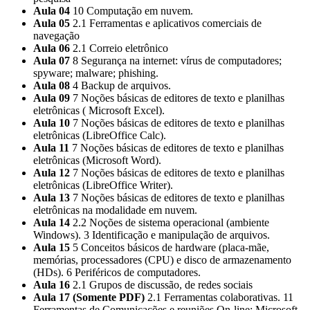
Aula 04
10 Computação em nuvem.
Aula 05
2.1 Ferramentas e aplicativos comerciais de
navegação
Aula 06
2.1 Correio eletrônico
Aula 07
8 Segurança na internet: vírus de computadores;
spyware; malware; phishing.
Aula 08
4 Backup de arquivos.
Aula 09
7 Noções básicas de editores de texto e planilhas
eletrônicas ( Microsoft Excel).
Aula 10
7 Noções básicas de editores de texto e planilhas
eletrônicas (LibreOffice Calc).
Aula 11
7 Noções básicas de editores de texto e planilhas
eletrônicas (Microsoft Word).
Aula 12
7 Noções básicas de editores de texto e planilhas
eletrônicas (LibreOffice Writer).
Aula 13
7 Noções básicas de editores de texto e planilhas
eletrônicas na modalidade em nuvem.
Aula 14
2.2 Noções de sistema operacional (ambiente
Windows). 3 Identificação e manipulação de arquivos.
Aula 15
5 Conceitos básicos de hardware (placa-mãe,
memórias, processadores (CPU) e disco de armazenamento
(HDs). 6 Periféricos de computadores.
Aula 16
2.1 Grupos de discussão, de redes sociais
Aula 17 (Somente PDF)
2.1 Ferramentas colaborativas. 11
Ferramentas de Comunicações e reuniões On-line: Microsoft