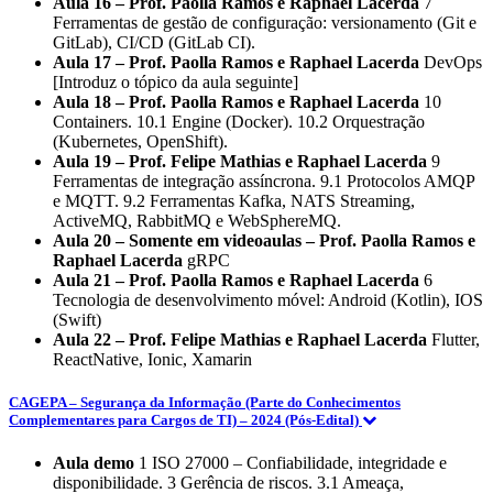
Aula 16 – Prof. Paolla Ramos e Raphael Lacerda
7
Ferramentas de gestão de configuração: versionamento (Git e
GitLab), CI/CD (GitLab CI).
Aula 17 – Prof. Paolla Ramos e Raphael Lacerda
DevOps
[Introduz o tópico da aula seguinte]
Aula 18 – Prof. Paolla Ramos e Raphael Lacerda
10
Containers. 10.1 Engine (Docker). 10.2 Orquestração
(Kubernetes, OpenShift).
Aula 19 – Prof. Felipe Mathias e Raphael Lacerda
9
Ferramentas de integração assíncrona. 9.1 Protocolos AMQP
e MQTT. 9.2 Ferramentas Kafka, NATS Streaming,
ActiveMQ, RabbitMQ e WebSphereMQ.
Aula 20 – Somente em videoaulas – Prof. Paolla Ramos e
Raphael Lacerda
gRPC
Aula 21 – Prof. Paolla Ramos e Raphael Lacerda
6
Tecnologia de desenvolvimento móvel: Android (Kotlin), IOS
(Swift)
Aula 22 – Prof. Felipe Mathias e Raphael Lacerda
Flutter,
ReactNative, Ionic, Xamarin
CAGEPA – Segurança da Informação (Parte do Conhecimentos
Complementares para Cargos de TI) – 2024 (Pós-Edital)
Aula demo
1 ISO 27000 – Confiabilidade, integridade e
disponibilidade. 3 Gerência de riscos. 3.1 Ameaça,