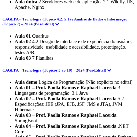
Aula única
2 Servidores web e de aplicação. 2.1 Wildfly, IIS,
Apache, Nginx.
CAGEPA – Tecnologia (Tópico 4.2; 5.1) e Análise de Dados e Informação
(Tópico 7) – 2024 (Pós-Edital)
Aula 01
Quarkus
Aula 02
4.2 Design de interface e de experiência do usuário,
responsividade, usabilidade e acessibilidade, prototipação,
testes A/B.
Aula 03
7 Planilhas
CAGEPA – Tecnologia (Tópicos 3 ao 10) – 2024 (Pós-Edital)
Aula demo
Lógica de Programação [Não explícito no edital]
Aula 01 – Prof. Paolla Ramos e Raphael Lacerda
3
Linguagens de programação. 3.1 Java
Aula 02 – Prof. Paolla Ramos e Raphael Lacerda
5.2
Especificações: JEE (JPA, EJB, JSF, JMS e JTA), JVM.
Hibernate.
Aula 03 – Prof. Paolla Ramos e Raphael Lacerda
SpringBoot
Aula 04 – Prof. Paolla Ramos e Raphael Lacerda
.NET
Core