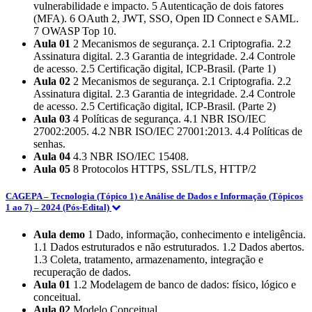
vulnerabilidade e impacto. 5 Autenticação de dois fatores
(MFA). 6 OAuth 2, JWT, SSO, Open ID Connect e SAML.
7 OWASP Top 10.
Aula 01
2 Mecanismos de segurança. 2.1 Criptografia. 2.2
Assinatura digital. 2.3 Garantia de integridade. 2.4 Controle
de acesso. 2.5 Certificação digital, ICP-Brasil. (Parte 1)
Aula 02
2 Mecanismos de segurança. 2.1 Criptografia. 2.2
Assinatura digital. 2.3 Garantia de integridade. 2.4 Controle
de acesso. 2.5 Certificação digital, ICP-Brasil. (Parte 2)
Aula 03
4 Políticas de segurança. 4.1 NBR ISO/IEC
27002:2005. 4.2 NBR ISO/IEC 27001:2013. 4.4 Políticas de
senhas.
Aula 04
4.3 NBR ISO/IEC 15408.
Aula 05
8 Protocolos HTTPS, SSL/TLS, HTTP/2
CAGEPA – Tecnologia (Tópico 1) e Análise de Dados e Informação (Tópicos
1 ao 7) – 2024 (Pós-Edital)
Aula demo
1 Dado, informação, conhecimento e inteligência.
1.1 Dados estruturados e não estruturados. 1.2 Dados abertos.
1.3 Coleta, tratamento, armazenamento, integração e
recuperação de dados.
Aula 01
1.2 Modelagem de banco de dados: físico, lógico e
conceitual.
Aula 02
Modelo Conceitual