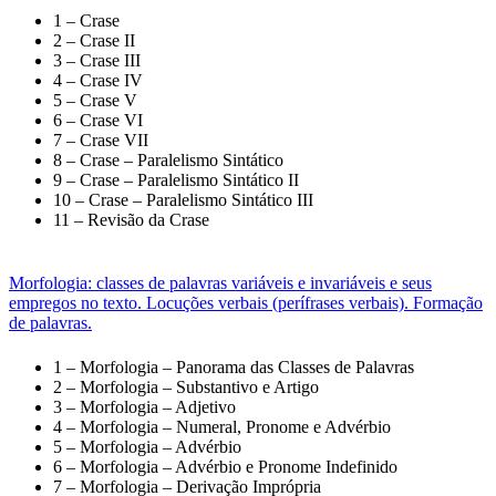
1 – Crase
2 – Crase II
3 – Crase III
4 – Crase IV
5 – Crase V
6 – Crase VI
7 – Crase VII
8 – Crase – Paralelismo Sintático
9 – Crase – Paralelismo Sintático II
10 – Crase – Paralelismo Sintático III
11 – Revisão da Crase
Morfologia: classes de palavras variáveis e invariáveis e seus
empregos no texto. Locuções verbais (perífrases verbais). Formação
de palavras.
1 – Morfologia – Panorama das Classes de Palavras
2 – Morfologia – Substantivo e Artigo
3 – Morfologia – Adjetivo
4 – Morfologia – Numeral, Pronome e Advérbio
5 – Morfologia – Advérbio
6 – Morfologia – Advérbio e Pronome Indefinido
7 – Morfologia – Derivação Imprópria