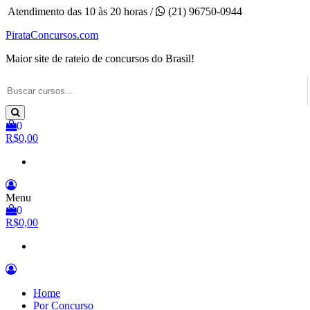
Pular
Atendimento das 10 às 20 horas /
(21) 96750-0944
para
PirataConcursos.com
o
conteúdo
Maior site de rateio de concursos do Brasil!
0
R$0,00
Menu
0
R$0,00
Home
Por Concurso