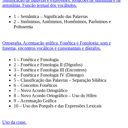
Significação de palavras e expressões. Relações de sinonímia e de
antonímia. Função textual dos vocábulos.
1 – Semântica – Significado das Palavras
2 – Sinônimos, Antônimos, Homônimos, Parônimos e
Polissemia
Ortografia. Acentuação gráfica. Fonética e Fonologia: som e
fonema, encontros vocálicos e consonantais e dígrafos.
1 – Fonética e Fonologia
2 – Fonética e Fonologia II (Dígrafos)
3 – Fonética e Fonologia III (Encontros)
4 – Fonética e Fonologia IV (Ditongo)
5 – Classificação das Palavras – Separação Silábica
6 – Conceitos Fonéticos
7 – Novo Acordo Ortográfico
8 – Novo Acordo Ortográfico – Uso do Hífen
9 – Acentuação Gráfica
10 – Uso dos Porquês e das Expressões Lexicais
Uso da crase.