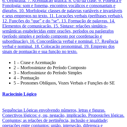
6. Ortografia. 7. Acentuação gráfica. 8. Uso da crase. 9. Fonética e
Fonologia: som e fonema, encontros vocálicos e consonantais e
dígrafos. 10. Morfologia: classes de palavras variáveis e invariáveis
e seus empregos no texto. 11. Locuções verbais (perífrases verbais).
12. Funções do “que” e do “se”. 13. Formação de palavras. 14.
Elementos de comunicação. 15. Sintaxe: relações sintático-
semânticas estabelecidas entre orações, períodos ou parágrafos
(período simples e período composto por coordenação e
subordinação). 16. Concordância verbal e nominal. 17. Regência
verbal e nominal. 18. Colocação pronominal. 19. Emprego dos
sinais de pontuação e sua função no texto.
1 – Crase e Acentuação
2 – Morfossintaxe do Período Composto
3 – Morfossintaxe do Período Simples
4 – Pontuação
5 – Pronomes Oblíquos, Vozes Verbais e Funções do SE
Raciocínio Lógico
Sequências Lógicas envolvendo números, letras e figuras.
Conectivos lógicos: e, ou, negação, implicação. Proposições lógicas.
Conjuntos; as relações de pertinência, inclusão e igualdade;
operações entre conjuntos: união, interseção, diferença e