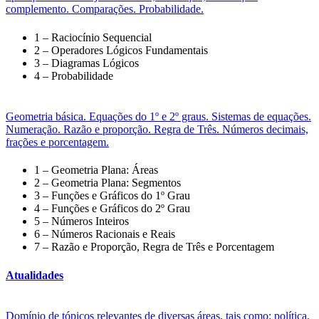
complemento. Comparações. Probabilidade.
1 – Raciocínio Sequencial
2 – Operadores Lógicos Fundamentais
3 – Diagramas Lógicos
4 – Probabilidade
Geometria básica. Equações do 1º e 2º graus. Sistemas de equações.
Numeração. Razão e proporção. Regra de Três. Números decimais,
frações e porcentagem.
1 – Geometria Plana: Áreas
2 – Geometria Plana: Segmentos
3 – Funções e Gráficos do 1º Grau
4 – Funções e Gráficos do 2º Grau
5 – Números Inteiros
6 – Números Racionais e Reais
7 – Razão e Proporção, Regra de Três e Porcentagem
Atualidades
Domínio de tópicos relevantes de diversas áreas, tais como: política,