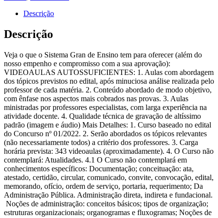
-
Auxiliar
Descrição
Administrativo
(Pós-
Descrição
Edital)
Gran
Veja o que o Sistema Gran de Ensino tem para oferecer (além do
Cursos
nosso empenho e compromisso com a sua aprovação):
2026
VIDEOAULAS AUTOSSUFICIENTES: 1. Aulas com abordagem
quantidade
dos tópicos previstos no edital, após minuciosa análise realizada pelo
professor de cada matéria. 2. Conteúdo abordado de modo objetivo,
com ênfase nos aspectos mais cobrados nas provas. 3. Aulas
ministradas por professores especialistas, com larga experiência na
atividade docente. 4. Qualidade técnica de gravação de altíssimo
padrão (imagem e áudio) Mais Detalhes: 1. Curso baseado no edital
do Concurso nº 01/2022. 2. Serão abordados os tópicos relevantes
(não necessariamente todos) a critério dos professores. 3. Carga
horária prevista: 343 videoaulas (aproximadamente). 4. O Curso não
contemplará: Atualidades. 4.1 O Curso não contemplará em
conhecimentos específicos: Documentação; conceituação: ata,
atestado, certidão, circular, comunicado, convite, convocação, edital,
memorando, ofício, ordem de serviço, portaria, requerimento; Da
Administração Pública. Administração direta, indireta e fundacional.
Noções de administração: conceitos básicos; tipos de organização;
estruturas organizacionais; organogramas e fluxogramas; Noções de