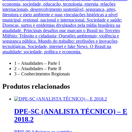
economia, sociedade, educação, tecnologia, energia, relações
internacionais, desenvolvimento sustentável, segurança, artes,
literatura e meio ambiente e suas vinculações históricas a nível
municipal, regional, nacional e internacional. Sociedade e saúde:
Doenças, surtos e epidemias divulgados pela mídia brasileira na
atualidade. Principais desafios que marcam o Brasil no Terceiro
Milênio: Trânsito e cidadania; Questões ambientais; violência e
segurança pública. Mundo do trabalho: profissões e inovações
tecnológicas. Sociedade, internet e fake News. O Brasil na
atualidade: sociedade, política e economia.
1 – Atualidades – Parte I
2 – Atualidades – Parte II
3 – Conhecimentos Regionais
Produtos relacionados
DPE-SC (ANALISTA TÉCNICO) – E
2018.2
R$
95,00
Adicionar ao carrinho