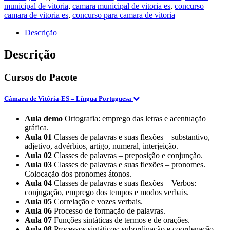
(Analista
municipal de vitoria
,
camara municipal de vitoria es
,
concurso
Legislativo
camara de vitoria es
,
concurso para camara de vitoria
-
Finanças
Descrição
Públicas)
Pacote
Descrição
(E)
2023
Cursos do Pacote
quantidade
Câmara de Vitória-ES – Língua Portuguesa
Aula demo
Ortografia: emprego das letras e acentuação
gráfica.
Aula 01
Classes de palavras e suas flexões – substantivo,
adjetivo, advérbios, artigo, numeral, interjeição.
Aula 02
Classes de palavras – preposição e conjunção.
Aula 03
Classes de palavras e suas flexões – pronomes.
Colocação dos pronomes átonos.
Aula 04
Classes de palavras e suas flexões – Verbos:
conjugação, emprego dos tempos e modos verbais.
Aula 05
Correlação e vozes verbais.
Aula 06
Processo de formação de palavras.
Aula 07
Funções sintáticas de termos e de orações.
Aula 08
Processos sintáticos: subordinação e coordenação.