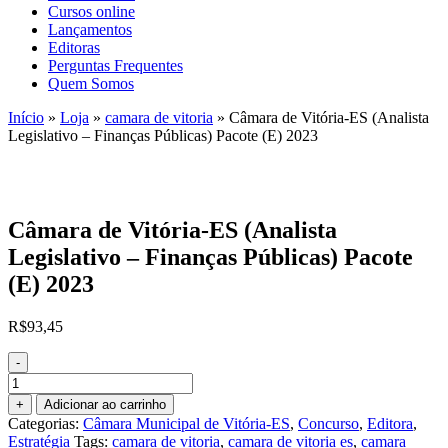
Cursos online
Lançamentos
Editoras
Perguntas Frequentes
Quem Somos
Início
»
Loja
»
camara de vitoria
»
Câmara de Vitória-ES (Analista
Legislativo – Finanças Públicas) Pacote (E) 2023
Câmara de Vitória-ES (Analista
Legislativo – Finanças Públicas) Pacote
(E) 2023
R$
93,45
-
Câmara
de
+
Adicionar ao carrinho
Vitória-
Categorias:
Câmara Municipal de Vitória-ES
,
Concurso
,
Editora
,
ES
Estratégia
Tags:
camara de vitoria
,
camara de vitoria es
,
camara