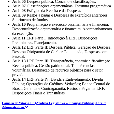
Aula 06
Despesa pública. Conceito e classificações.
Aula 07
Classificações orçamentárias. Estrutura programática.
Aula 08
Estágios da Receita e da Despesa.
Aula 09
Restos a pagar e Despesas de exercícios anteriores.
Suprimento de fundos.
Aula 10
Programação e execução orçamentária e financeira.
Descentralização orçamentária e financeira. Acompanhamento
da execução.
Aula 11
LRF Parte I: Introdução à LRF. Disposições
Preliminares. Planejamento.
Aula 12
LRF Parte II: Despesa Pública: Geração de Despesa;
Despesa Obrigatória de Caráter Continuado; Despesas com
Pessoal.
Aula 13
LRF Parte III: Transparência, controle e fiscalização.
Receita pública. Gestão patrimonial. Transferências
voluntárias. Destinação de recursos públicos para o setor
privado.
Aula 14
LRF Parte IV: Dívida e Endividamento: Dívida
Pública; Operações de Créditos; Vedações; Banco Central do
Brasil; Garantia e Contragarantia; Restos a Pagar na LRF.
Disposições Finais e Transitórias.
Câmara de Vitória-ES (Analista Legislativo – Finanças Públicas) Direito
Administrativo