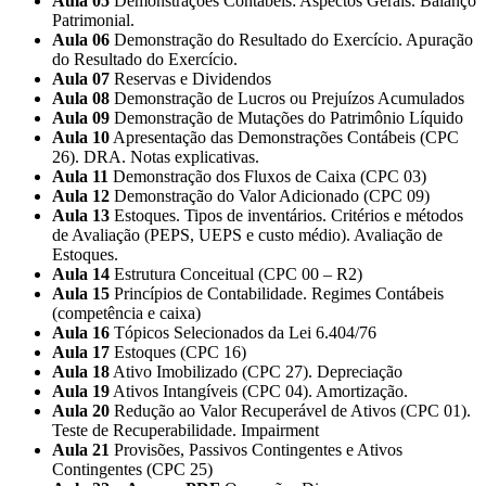
Aula 05
Demonstrações Contábeis: Aspectos Gerais. Balanço
Patrimonial.
Aula 06
Demonstração do Resultado do Exercício. Apuração
do Resultado do Exercício.
Aula 07
Reservas e Dividendos
Aula 08
Demonstração de Lucros ou Prejuízos Acumulados
Aula 09
Demonstração de Mutações do Patrimônio Líquido
Aula 10
Apresentação das Demonstrações Contábeis (CPC
26). DRA. Notas explicativas.
Aula 11
Demonstração dos Fluxos de Caixa (CPC 03)
Aula 12
Demonstração do Valor Adicionado (CPC 09)
Aula 13
Estoques. Tipos de inventários. Critérios e métodos
de Avaliação (PEPS, UEPS e custo médio). Avaliação de
Estoques.
Aula 14
Estrutura Conceitual (CPC 00 – R2)
Aula 15
Princípios de Contabilidade. Regimes Contábeis
(competência e caixa)
Aula 16
Tópicos Selecionados da Lei 6.404/76
Aula 17
Estoques (CPC 16)
Aula 18
Ativo Imobilizado (CPC 27). Depreciação
Aula 19
Ativos Intangíveis (CPC 04). Amortização.
Aula 20
Redução ao Valor Recuperável de Ativos (CPC 01).
Teste de Recuperabilidade. Impairment
Aula 21
Provisões, Passivos Contingentes e Ativos
Contingentes (CPC 25)