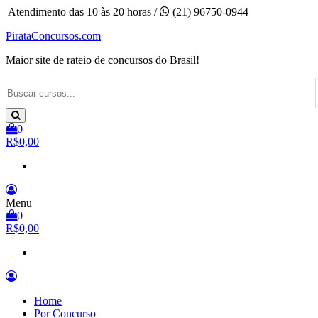
Pular
Atendimento das 10 às 20 horas /
(21) 96750-0944
para
PirataConcursos.com
o
conteúdo
Maior site de rateio de concursos do Brasil!
0
R$0,00
Menu
0
R$0,00
Home
Por Concurso