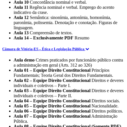
Aula 10
Concordância nominal e verbal.
Aula 11
Regência nominal e verbal. Emprego do acento
indicativo da crase.
Aula 12
Semântica: sinonímia, antonímia, homonímia,
paronímia, polissemia. Denotação e conotação. Figuras de
linguagem.
Aula 13
Compreensão de textos.
Aula 14 – Exclusivamente PDF
Resumo
Câmara de Vitória-ES – Ética e Legislação Pública
Aula demo
Crimes praticados por funcionário público contra
a administração em geral (Arts. 312 ao 326)
Aula 01 – Equipe Direito Constitucional
Princípios
Fundamentais; Teoria Geral dos Direitos Fundamentais.
Aula 02 – Equipe Direito Constitucional
Direitos e deveres
individuais e coletivos – Parte I.
Aula 03 – Equipe Direito Constitucional
Direitos e deveres
individuais e coletivos – Parte II.
Aula 04 – Equipe Direito Constitucional
Direitos sociais.
Aula 05 – Equipe Direito Constitucional
Nacionalidade.
Aula 06 – Equipe Direito Constitucional
Direitos políticos.
Aula 07 – Equipe Direito Constitucional
Administração
Pública.
Aula 08 – Equipe Direito Constitucional (Somente PDF)