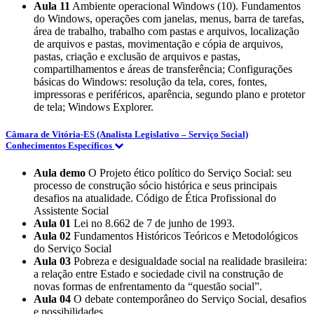
Aula 11
Ambiente operacional Windows (10). Fundamentos
do Windows, operações com janelas, menus, barra de tarefas,
área de trabalho, trabalho com pastas e arquivos, localização
de arquivos e pastas, movimentação e cópia de arquivos,
pastas, criação e exclusão de arquivos e pastas,
compartilhamentos e áreas de transferência; Configurações
básicas do Windows: resolução da tela, cores, fontes,
impressoras e periféricos, aparência, segundo plano e protetor
de tela; Windows Explorer.
Câmara de Vitória-ES (Analista Legislativo – Serviço Social)
Conhecimentos Específicos
Aula demo
O Projeto ético político do Serviço Social: seu
processo de construção sócio histórica e seus principais
desafios na atualidade. Código de Ética Profissional do
Assistente Social
Aula 01
Lei no 8.662 de 7 de junho de 1993.
Aula 02
Fundamentos Históricos Teóricos e Metodológicos
do Serviço Social
Aula 03
Pobreza e desigualdade social na realidade brasileira:
a relação entre Estado e sociedade civil na construção de
novas formas de enfrentamento da “questão social”.
Aula 04
O debate contemporâneo do Serviço Social, desafios
e possibilidades.