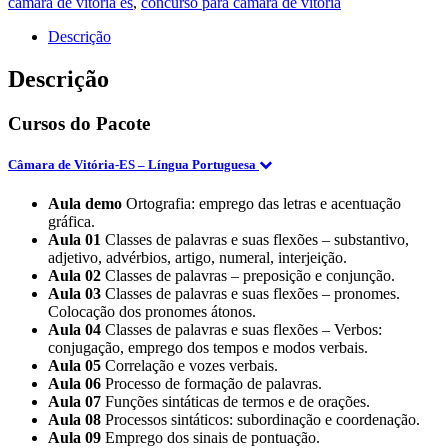
camara de vitoria es
,
concurso para camara de vitoria
-
Serviço
Descrição
Social)
(E)
Descrição
2023
quantidade
Cursos do Pacote
Câmara de Vitória-ES – Língua Portuguesa
Aula demo
Ortografia: emprego das letras e acentuação
gráfica.
Aula 01
Classes de palavras e suas flexões – substantivo,
adjetivo, advérbios, artigo, numeral, interjeição.
Aula 02
Classes de palavras – preposição e conjunção.
Aula 03
Classes de palavras e suas flexões – pronomes.
Colocação dos pronomes átonos.
Aula 04
Classes de palavras e suas flexões – Verbos:
conjugação, emprego dos tempos e modos verbais.
Aula 05
Correlação e vozes verbais.
Aula 06
Processo de formação de palavras.
Aula 07
Funções sintáticas de termos e de orações.
Aula 08
Processos sintáticos: subordinação e coordenação.
Aula 09
Emprego dos sinais de pontuação.