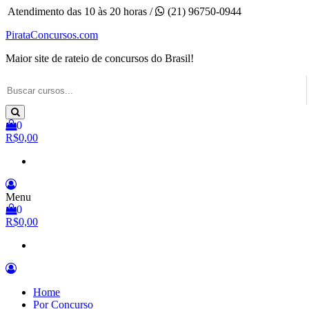
Pular
Atendimento das 10 às 20 horas /
(21) 96750-0944
para
PirataConcursos.com
o
conteúdo
Maior site de rateio de concursos do Brasil!
0
R$0,00
Menu
0
R$0,00
Home
Por Concurso