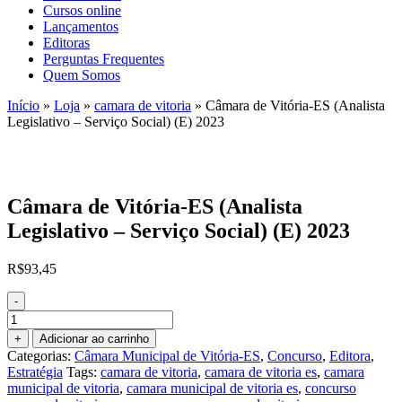
Cursos online
Lançamentos
Editoras
Perguntas Frequentes
Quem Somos
Início
»
Loja
»
camara de vitoria
»
Câmara de Vitória-ES (Analista
Legislativo – Serviço Social) (E) 2023
Câmara de Vitória-ES (Analista
Legislativo – Serviço Social) (E) 2023
R$
93,45
-
Câmara
de
+
Adicionar ao carrinho
Vitória-
Categorias:
Câmara Municipal de Vitória-ES
,
Concurso
,
Editora
,
ES
Estratégia
Tags:
camara de vitoria
,
camara de vitoria es
,
camara
(Analista
municipal de vitoria
,
camara municipal de vitoria es
,
concurso
Legislativo