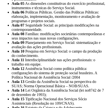
Aula 05
As dimensões constitutivas do exercício profissional,
instrumentos e técnicas do Serviço Social.
Aula 06
Políticas Públicas. Gestão das Políticas Públicas:
elaboração, implementação, monitoramento e avaliação de
programas e projetos sociais.
Aula 07
Seguridade Social: as principais modificações na
contemporaneidade.
Aula 08
Famílias: modificações societárias contemporâneas e
seus impactos nas suas novas configurações.
Aula 09
Planejamento em Serviço Social: sistematização e
avaliação das ações profissionais.
Aula 10
Pesquisa em Serviço Social: o campo da produção
do conhecimento.
Aula 11
Interdisciplinaridade nas ações profissionais: o
trabalho em equipe.
Aula 12
Assistência Social como política pública:
configurações do sistema de proteção social brasileiro. A
Política Nacional de Assistência Social /2004
Aula 13
Gestão da Assistência Social na perspectiva do
SUAS; Norma Operacional Básica – NOB/SUAS.
Aula 14
Lei Orgânica da Assistência Social (lei no8742 de 7
de dezembro de 1993);
Aula 15
Tipificação Nacional dos Serviços Sócio
Assistenciais (Resolução no 109/CNAS).
Aula 16
Estatuto da Criança e do Adolescente.