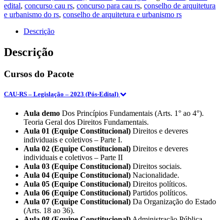
-
edital
,
concurso cau rs
,
concurso para cau rs
,
conselho de arquitetura
Administrador)
e urbanismo do rs
,
conselho de arquitetura e urbanismo rs
Pacote
(Pós-
Descrição
Edital)
(E)
Descrição
-
2023
Cursos do Pacote
quantidade
CAU-RS – Legislação – 2023 (Pós-Edital)
Aula demo
Dos Princípios Fundamentais (Arts. 1° ao 4°).
Teoria Geral dos Direitos Fundamentais.
Aula 01 (Equipe Constitucional)
Direitos e deveres
individuais e coletivos – Parte I.
Aula 02 (Equipe Constitucional)
Direitos e deveres
individuais e coletivos – Parte II
Aula 03 (Equipe Constitucional)
Direitos sociais.
Aula 04 (Equipe Constitucional)
Nacionalidade.
Aula 05 (Equipe Constitucional)
Direitos políticos.
Aula 06 (Equipe Constitucional)
Partidos políticos.
Aula 07 (Equipe Constitucional)
Da Organização do Estado
(Arts. 18 ao 36).
Aula 08 (Equipe Constitucional)
Administração Pública