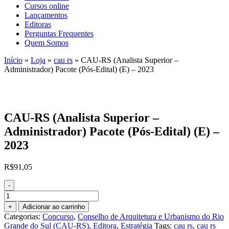
Cursos online
Lançamentos
Editoras
Perguntas Frequentes
Quem Somos
Início
»
Loja
»
cau rs
»
CAU-RS (Analista Superior –
Administrador) Pacote (Pós-Edital) (E) – 2023
CAU-RS (Analista Superior –
Administrador) Pacote (Pós-Edital) (E) –
2023
R$
91,05
-
CAU-
RS
+
Adicionar ao carrinho
(Analista
Categorias:
Concurso
,
Conselho de Arquitetura e Urbanismo do Rio
Superior
Grande do Sul (CAU-RS)
,
Editora
,
Estratégia
Tags:
cau rs
,
cau rs