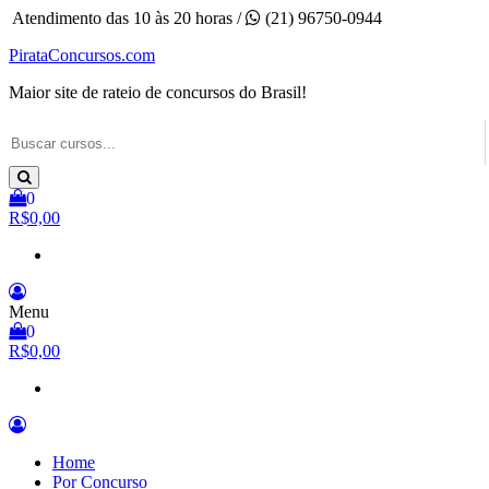
Pular
Atendimento das 10 às 20 horas /
(21) 96750-0944
para
PirataConcursos.com
o
conteúdo
Maior site de rateio de concursos do Brasil!
0
R$0,00
Menu
0
R$0,00
Home
Por Concurso