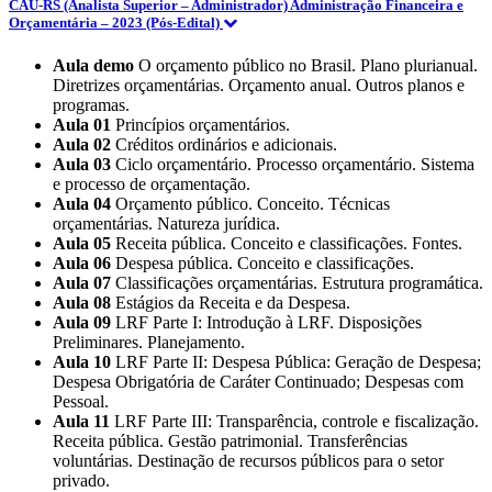
CAU-RS (Analista Superior – Administrador) Administração Financeira e
Orçamentária – 2023 (Pós-Edital)
Aula demo
O orçamento público no Brasil. Plano plurianual.
Diretrizes orçamentárias. Orçamento anual. Outros planos e
programas.
Aula 01
Princípios orçamentários.
Aula 02
Créditos ordinários e adicionais.
Aula 03
Ciclo orçamentário. Processo orçamentário. Sistema
e processo de orçamentação.
Aula 04
Orçamento público. Conceito. Técnicas
orçamentárias. Natureza jurídica.
Aula 05
Receita pública. Conceito e classificações. Fontes.
Aula 06
Despesa pública. Conceito e classificações.
Aula 07
Classificações orçamentárias. Estrutura programática.
Aula 08
Estágios da Receita e da Despesa.
Aula 09
LRF Parte I: Introdução à LRF. Disposições
Preliminares. Planejamento.
Aula 10
LRF Parte II: Despesa Pública: Geração de Despesa;
Despesa Obrigatória de Caráter Continuado; Despesas com
Pessoal.
Aula 11
LRF Parte III: Transparência, controle e fiscalização.
Receita pública. Gestão patrimonial. Transferências
voluntárias. Destinação de recursos públicos para o setor
privado.