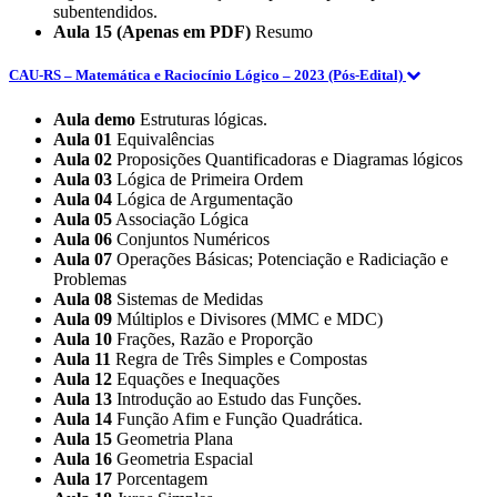
subentendidos.
Aula 15 (Apenas em PDF)
Resumo
CAU-RS – Matemática e Raciocínio Lógico – 2023 (Pós-Edital)
Aula demo
Estruturas lógicas.
Aula 01
Equivalências
Aula 02
Proposições Quantificadoras e Diagramas lógicos
Aula 03
Lógica de Primeira Ordem
Aula 04
Lógica de Argumentação
Aula 05
Associação Lógica
Aula 06
Conjuntos Numéricos
Aula 07
Operações Básicas; Potenciação e Radiciação e
Problemas
Aula 08
Sistemas de Medidas
Aula 09
Múltiplos e Divisores (MMC e MDC)
Aula 10
Frações, Razão e Proporção
Aula 11
Regra de Três Simples e Compostas
Aula 12
Equações e Inequações
Aula 13
Introdução ao Estudo das Funções.
Aula 14
Função Afim e Função Quadrática.
Aula 15
Geometria Plana
Aula 16
Geometria Espacial
Aula 17
Porcentagem