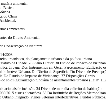
matéria ambiental.
to Básico
Sólidos
ça do Clima
 Ambiental.
rimes ambientais.
ntes do Direito Ambiental
de Conservação da Natureza.
514/2008
reito urbanístico, do planejamento urbano e da política urbana.
tatuto da Cidade. 26 Plano Diretor. 30 Estudo de impacto de vizinhan
Política Urbana. Dos Instrumentos em Geral: Parcelamento, Edificação
 de Imóvel Urbano. Do Direito de Superfície. Do Direito de Preempçã
ir. Do Estudo de Impacto de Vizinhança. 37 Disposições Gerais.
do solo:Regularização fundiária de assentamentos urbanos (Lei nº 11.
itacionais de inclusão. 34 Direito de moradia e direito de habitação
.089/2015 e suas alterações). 38 Da Instituição de Regiões Metropolit
rbano Integrado. Planos Setoriais Interfederativos. Fundos Públicos.