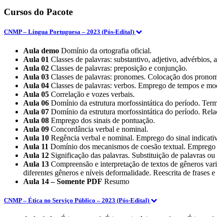
2023
Cursos do Pacote
(Pós-
Edital)
(E)
CNMP – Língua Portuguesa – 2023 (Pós-Edital)
quantidade
Aula demo
Domínio da ortografia oficial.
Aula 01
Classes de palavras: substantivo, adjetivo, advérbios, a
Aula 02
Classes de palavras: preposição e conjunção.
Aula 03
Classes de palavras: pronomes. Colocação dos pronom
Aula 04
Classes de palavras: verbos. Emprego de tempos e mod
Aula 05
Correlação e vozes verbais.
Aula 06
Domínio da estrutura morfossintática do período. Term
Aula 07
Domínio da estrutura morfossintática do período. Rela
Aula 08
Emprego dos sinais de pontuação.
Aula 09
Concordância verbal e nominal.
Aula 10
Regência verbal e nominal. Emprego do sinal indicativ
Aula 11
Domínio dos mecanismos de coesão textual. Emprego de 
Aula 12
Significação das palavras. Substituição de palavras ou 
Aula 13
Compreensão e interpretação de textos de gêneros varia
diferentes gêneros e níveis deformalidade. Reescrita de frases e
Aula 14 – Somente PDF
Resumo
CNMP – Ética no Serviço Público – 2023 (Pós-Edital)