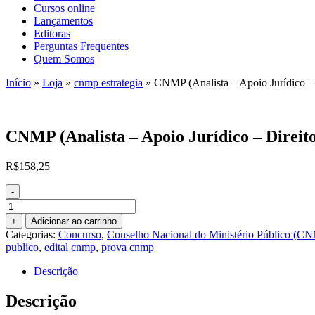
Cursos online
Lançamentos
Editoras
Perguntas Frequentes
Quem Somos
Início
»
Loja
»
cnmp estrategia
»
CNMP (Analista – Apoio Jurídico – D
CNMP (Analista – Apoio Jurídico – Direito
R$
158,25
-
CNMP
(Analista
+
Adicionar ao carrinho
-
Categorias:
Concurso
,
Conselho Nacional do Ministério Público (C
Apoio
publico
,
edital cnmp
,
prova cnmp
Jurídico
-
Descrição
Direito)
Pacote
Descrição
-