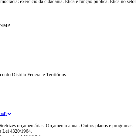
democracia: exercício da cidadania. Ética e função pública. Ética no seto
 CNMP
co do Distrito Federal e Territórios
tal)
iretrizes orçamentárias. Orçamento anual. Outros planos e programas.
na Lei 4320/1964.