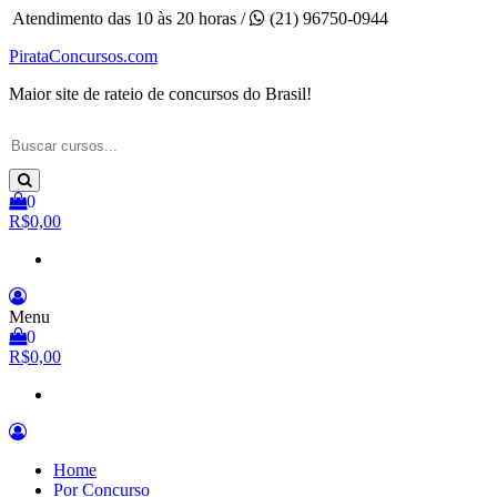
Pular
Atendimento das 10 às 20 horas /
(21) 96750-0944
para
PirataConcursos.com
o
conteúdo
Maior site de rateio de concursos do Brasil!
0
R$0,00
Menu
0
R$0,00
Home
Por Concurso