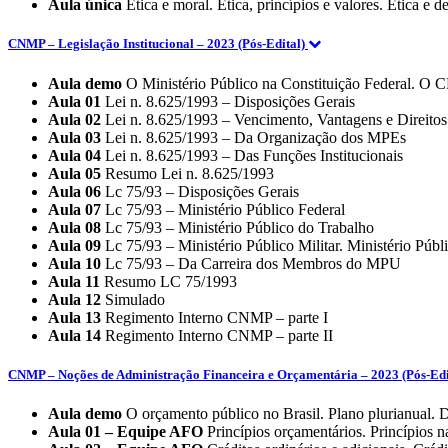
Aula única
Ética e moral. Ética, princípios e valores. Ética e 
CNMP – Legislação Institucional – 2023 (Pós-Edital)
Aula demo
O Ministério Público na Constituição Federal. O
Aula 01
Lei n. 8.625/1993 – Disposições Gerais
Aula 02
Lei n. 8.625/1993 – Vencimento, Vantagens e Direitos
Aula 03
Lei n. 8.625/1993 – Da Organização dos MPEs
Aula 04
Lei n. 8.625/1993 – Das Funções Institucionais
Aula 05
Resumo Lei n. 8.625/1993
Aula 06
Lc 75/93 – Disposições Gerais
Aula 07
Lc 75/93 – Ministério Público Federal
Aula 08
Lc 75/93 – Ministério Público do Trabalho
Aula 09
Lc 75/93 – Ministério Público Militar. Ministério Públi
Aula 10
Lc 75/93 – Da Carreira dos Membros do MPU
Aula 11
Resumo LC 75/1993
Aula 12
Simulado
Aula 13
Regimento Interno CNMP – parte I
Aula 14
Regimento Interno CNMP – parte II
CNMP – Noções de Administração Financeira e Orçamentária – 2023 (Pós-Edi
Aula demo
O orçamento público no Brasil. Plano plurianual. D
Aula 01 – Equipe AFO
Princípios orçamentários. Princípios 