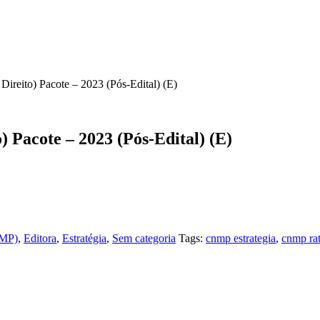
ireito) Pacote – 2023 (Pós-Edital) (E)
) Pacote – 2023 (Pós-Edital) (E)
NMP)
,
Editora
,
Estratégia
,
Sem categoria
Tags:
cnmp estrategia
,
cnmp rat