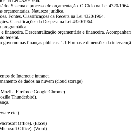
itos na Lei 4320/1964.
tário. Sistema e processo de orçamentação. O Ciclo na Lei 4320/1964.
 orçamentárias. Natureza jurídica.
ções. Fontes. Classificações da Receita na Lei 4320/1964.
ações. Classificações da Despesa na Lei 4320/1964.
a programática.
e financeira. Descentralização orçamentária e financeira. Acompanha
o federal.
o governo nas finanças públicas. 1.1 Formas e dimensões da intervenç
ntos de Internet e intranet.
namento de dados na nuvem (cloud storage).
 Mozilla Firefox e Google Chrome).
ozilla Thunderbird).
ança.
yware etc.).
Microsoft Office). (Excel)
Microsoft Office). (Word)