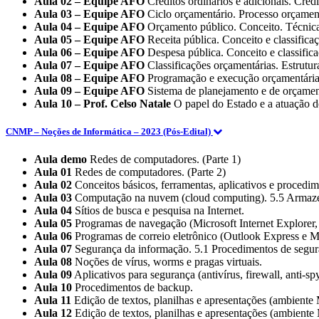
Aula 02 – Equipe AFO
Créditos ordinários e adicionais. Créd
Aula 03 – Equipe AFO
Ciclo orçamentário. Processo orçamen
Aula 04 – Equipe AFO
Orçamento público. Conceito. Técnicas
Aula 05 – Equipe AFO
Receita pública. Conceito e classifica
Aula 06 – Equipe AFO
Despesa pública. Conceito e classific
Aula 07 – Equipe AFO
Classificações orçamentárias. Estrutur
Aula 08 – Equipe AFO
Programação e execução orçamentária 
Aula 09 – Equipe AFO
Sistema de planejamento e de orçament
Aula 10 – Prof. Celso Natale
O papel do Estado e a atuação d
CNMP – Noções de Informática – 2023 (Pós-Edital)
Aula demo
Redes de computadores. (Parte 1)
Aula 01
Redes de computadores. (Parte 2)
Aula 02
Conceitos básicos, ferramentas, aplicativos e procedime
Aula 03
Computação na nuvem (cloud computing). 5.5 Armaze
Aula 04
Sítios de busca e pesquisa na Internet.
Aula 05
Programas de navegação (Microsoft Internet Explorer,
Aula 06
Programas de correio eletrônico (Outlook Express e M
Aula 07
Segurança da informação. 5.1 Procedimentos de segur
Aula 08
Noções de vírus, worms e pragas virtuais.
Aula 09
Aplicativos para segurança (antivírus, firewall, anti-sp
Aula 10
Procedimentos de backup.
Aula 11
Edição de textos, planilhas e apresentações (ambiente 
Aula 12
Edição de textos, planilhas e apresentações (ambiente 