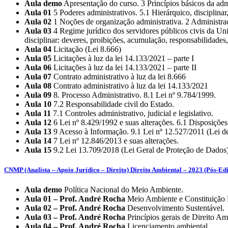
Aula demo
Apresentação do curso. 3 Princípios básicos da adm
Aula 01
5 Poderes administrativos. 5.1 Hierárquico, disciplinar
Aula 02
1 Noções de organização administrativa. 2 Administração
Aula 03
4 Regime jurídico dos servidores públicos civis da Uniã
disciplinar: deveres, proibições, acumulação, responsabilidades,
Aula 04
Licitação (Lei 8.666)
Aula 05
Licitações à luz da lei 14.133/2021 – parte I
Aula 06
Licitações à luz da lei 14.133/2021 – parte II
Aula 07
Contrato administrativo à luz da lei 8.666
Aula 08
Contrato administrativo à luz da lei 14.133/2021
Aula 09
8. Processo Administrativo. 8.1 Lei nº 9.784/1999.
Aula 10
7.2 Responsabilidade civil do Estado.
Aula 11
7.1 Controles administrativo, judicial e legislativo.
Aula 12
6 Lei nº 8.429/1992 e suas alterações. 6.1 Disposições
Aula 13
9 Acesso à Informação. 9.1 Lei nº 12.527/2011 (Lei 
Aula 14
7 Lei nº 12.846/2013 e suas alterações.
Aula 15
9.2 Lei 13.709/2018 (Lei Geral de Proteção de Dados)
CNMP (Analista – Apoio Jurídico – Direito) Direito Ambiental – 2023 (Pós-Edi
Aula demo
Política Nacional do Meio Ambiente.
Aula 01 – Prof. André Rocha
Meio Ambiente e Constituição 
Aula 02 – Prof. André Rocha
Desenvolvimento Sustentável.
Aula 03 – Prof. André Rocha
Princípios gerais de Direito Am
Aula 04 – Prof. André Rocha
Licenciamento ambiental