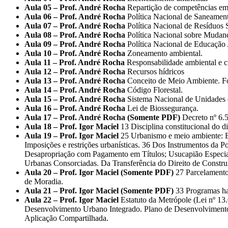
Aula 05 – Prof. André Rocha
Repartição de competências em 
Aula 06 – Prof. André Rocha
Política Nacional de Saneamen
Aula 07 – Prof. André Rocha
Política Nacional de Resíduos 
Aula 08 – Prof. André Rocha
Política Nacional sobre Mudan
Aula 09 – Prof. André Rocha
Política Nacional de Educação
Aula 10 – Prof. André Rocha
Zoneamento ambiental.
Aula 11 – Prof. André Rocha
Responsabilidade ambiental e c
Aula 12 – Prof. André Rocha
Recursos hídricos
Aula 13 – Prof. André Rocha
Conceito de Meio Ambiente. Fo
Aula 14 – Prof. André Rocha
Código Florestal.
Aula 15 – Prof. André Rocha
Sistema Nacional de Unidades 
Aula 16 – Prof. André Rocha
Lei de Biossegurança.
Aula 17 – Prof. André Rocha (Somente PDF)
Decreto nº 6.
Aula 18 – Prof. Igor Maciel
13 Disciplina constitucional do di
Aula 19 – Prof. Igor Maciel
25 Urbanismo e meio ambiente: Es
Imposições e restrições urbanísticas. 36 Dos Instrumentos da 
Desapropriação com Pagamento em Títulos; Usucapião Especial
Urbanas Consorciadas. Da Transferência do Direito de Constru
Aula 20 – Prof. Igor Maciel (Somente PDF)
27 Parcelamento 
de Moradia.
Aula 21 – Prof. Igor Maciel (Somente PDF)
33 Programas hab
Aula 22 – Prof. Igor Maciel
Estatuto da Metrópole (Lei nº 13
Desenvolvimento Urbano Integrado. Plano de Desenvolvimento U
Aplicação Compartilhada.