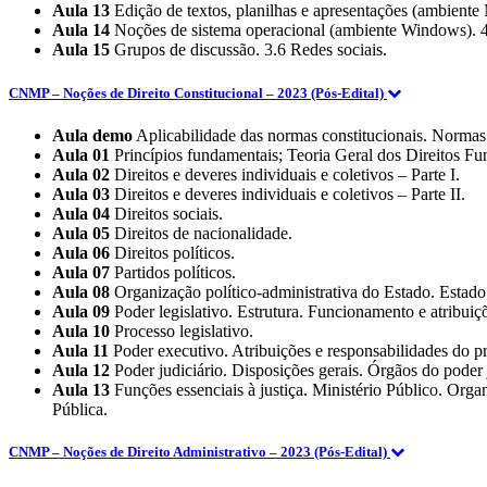
Aula 13
Edição de textos, planilhas e apresentações (ambiente 
Aula 14
Noções de sistema operacional (ambiente Windows). 4 
Aula 15
Grupos de discussão. 3.6 Redes sociais.
CNMP – Noções de Direito Constitucional – 2023 (Pós-Edital)
Aula demo
Aplicabilidade das normas constitucionais. Normas 
Aula 01
Princípios fundamentais; Teoria Geral dos Direitos Fu
Aula 02
Direitos e deveres individuais e coletivos – Parte I.
Aula 03
Direitos e deveres individuais e coletivos – Parte II.
Aula 04
Direitos sociais.
Aula 05
Direitos de nacionalidade.
Aula 06
Direitos políticos.
Aula 07
Partidos políticos.
Aula 08
Organização político-administrativa do Estado. Estado fe
Aula 09
Poder legislativo. Estrutura. Funcionamento e atribuiçõ
Aula 10
Processo legislativo.
Aula 11
Poder executivo. Atribuições e responsabilidades do p
Aula 12
Poder judiciário. Disposições gerais. Órgãos do poder j
Aula 13
Funções essenciais à justiça. Ministério Público. Or
Pública.
CNMP – Noções de Direito Administrativo – 2023 (Pós-Edital)