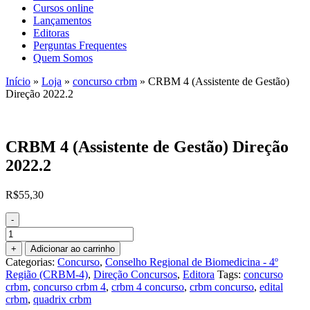
Cursos online
Lançamentos
Editoras
Perguntas Frequentes
Quem Somos
Início
»
Loja
»
concurso crbm
»
CRBM 4 (Assistente de Gestão)
Direção 2022.2
CRBM 4 (Assistente de Gestão) Direção
2022.2
R$
55,30
-
CRBM
4
+
Adicionar ao carrinho
(Assistente
Categorias:
Concurso
,
Conselho Regional de Biomedicina - 4º
de
Região (CRBM-4)
,
Direção Concursos
,
Editora
Tags:
concurso
Gestão)
crbm
,
concurso crbm 4
,
crbm 4 concurso
,
crbm concurso
,
edital
Direção
crbm
,
quadrix crbm
2022.2