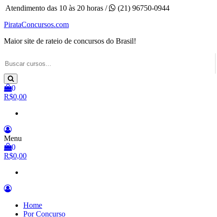
Pular
Atendimento das 10 às 20 horas /
(21) 96750-0944
para
PirataConcursos.com
o
conteúdo
Maior site de rateio de concursos do Brasil!
0
R$0,00
Menu
0
R$0,00
Home
Por Concurso