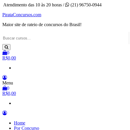
Pular
Atendimento das 10 às 20 horas /
(21) 96750-0944
para
PirataConcursos.com
o
conteúdo
Maior site de rateio de concursos do Brasil!
0
R$0,00
Menu
0
R$0,00
Home
Por Concurso