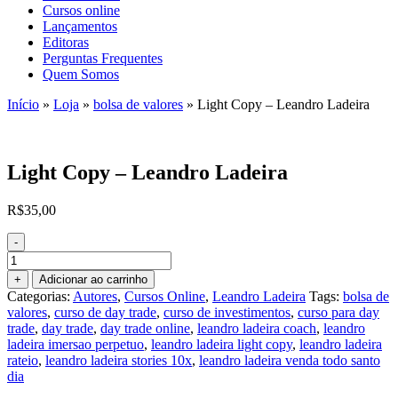
Cursos online
Lançamentos
Editoras
Perguntas Frequentes
Quem Somos
Início
»
Loja
»
bolsa de valores
»
Light Copy – Leandro Ladeira
Light Copy – Leandro Ladeira
R$
35,00
-
Light
Copy
+
Adicionar ao carrinho
–
Categorias:
Autores
,
Cursos Online
,
Leandro Ladeira
Tags:
bolsa de
Leandro
valores
,
curso de day trade
,
curso de investimentos
,
curso para day
Ladeira
trade
,
day trade
,
day trade online
,
leandro ladeira coach
,
leandro
quantidade
ladeira imersao perpetuo
,
leandro ladeira light copy
,
leandro ladeira
rateio
,
leandro ladeira stories 10x
,
leandro ladeira venda todo santo
dia