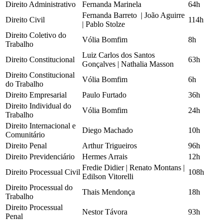
Direito Administrativo
Fernanda Marinela
64h
Fernanda Barreto | João Aguirre
Direito Civil
114h
| Pablo Stolze
Direito Coletivo do
Vólia Bomfim
8h
Trabalho
Luiz Carlos dos Santos
Direito Constitucional
63h
Gonçalves | Nathalia Masson
Direito Constitucional
Vólia Bomfim
6h
do Trabalho
Direito Empresarial
Paulo Furtado
36h
Direito Individual do
Vólia Bomfim
24h
Trabalho
Direito Internacional e
Diego Machado
10h
Comunitário
Direito Penal
Arthur Trigueiros
96h
Direito Previdenciário
Hermes Arrais
12h
Fredie Didier | Renato Montans |
Direito Processual Civil
108h
Edilson Vitorelli
Direito Processual do
Thais Mendonça
18h
Trabalho
Direito Processual
Nestor Távora
93h
Penal