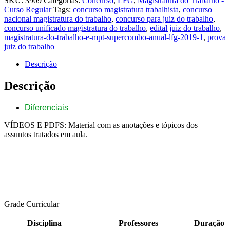
SKU:
3909
Categorias:
Concurso
,
LFG
,
Magistratura do Trabalho -
e
Curso Regular
Tags:
concurso magistratura trabalhista
,
concurso
MPT
nacional magistratura do trabalho
,
concurso para juiz do trabalho
,
–
concurso unificado magistratura do trabalho
,
edital juiz do trabalho
,
Supercombo
magistratura-do-trabalho-e-mpt-supercombo-anual-lfg-2019-1
,
prova
Anual
juiz do trabalho
–
LFG
Descrição
2019.1
quantidade
Descrição
Diferenciais
VÍDEOS E PDFS: Material com as anotações e tópicos dos
assuntos tratados em aula.
Grade Curricular
Disciplina
Professores
Duração