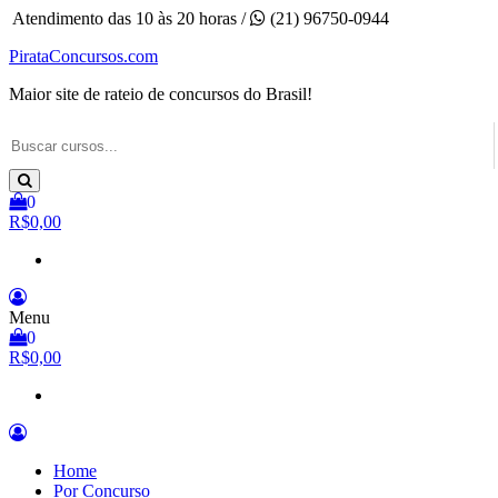
Pular
Atendimento das 10 às 20 horas /
(21) 96750-0944
para
PirataConcursos.com
o
conteúdo
Maior site de rateio de concursos do Brasil!
0
R$0,00
Menu
0
R$0,00
Home
Por Concurso