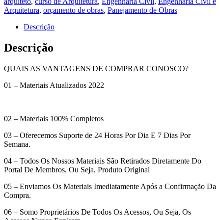
arquiteto
,
curso de Arquitetura
,
Engenharia Civil
,
Engenharia Civil e
quantidade
Arquitetura
,
orçamento de obras
,
Panejamento de Obras
Descrição
Descrição
QUAIS AS VANTAGENS DE COMPRAR CONOSCO?
01 – Materiais Atualizados 2022
02 – Materiais 100% Completos
03 – Oferecemos Suporte de 24 Horas Por Dia E 7 Dias Por
Semana.
04 – Todos Os Nossos Materiais São Retirados Diretamente Do
Portal De Membros, Ou Seja, Produto Original
05 – Enviamos Os Materiais Imediatamente Após a Confirmação Da
Compra.
06 – Somo Proprietários De Todos Os Acessos, Ou Seja, Os