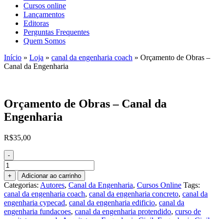
Cursos online
Lançamentos
Editoras
Perguntas Frequentes
Quem Somos
Início
»
Loja
»
canal da engenharia coach
»
Orçamento de Obras –
Canal da Engenharia
Orçamento de Obras – Canal da
Engenharia
R$
35,00
-
Orçamento
de
+
Adicionar ao carrinho
Obras
Categorias:
Autores
,
Canal da Engenharia
,
Cursos Online
Tags:
-
canal da engenharia coach
,
canal da engenharia concreto
,
canal da
Canal
engenharia cypecad
,
canal da engenharia edificio
,
canal da
da
engenharia fundacoes
,
canal da engenharia protendido
,
curso de
Engenharia