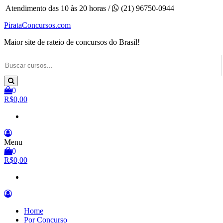
Pular
Atendimento das 10 às 20 horas /
(21) 96750-0944
para
PirataConcursos.com
o
conteúdo
Maior site de rateio de concursos do Brasil!
0
R$0,00
Menu
0
R$0,00
Home
Por Concurso