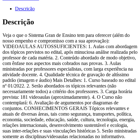
-
BA
Descrição
-
Auxiliar
Descrição
de
Serviços
Veja o que o Sistema Gran de Ensino tem para oferecer (além do
Gerais
nosso empenho e compromisso com a sua aprovação):
(Pós
VIDEOAULAS AUTOSSUFICIENTES: 1. Aulas com abordagem
Edital)
dos tópicos previstos no edital, após minuciosa análise realizada pelo
Gran
professor de cada matéria. 2. Conteúdo abordado de modo objetivo,
Cursos
com ênfase nos aspectos mais cobrados nas provas. 3. Aulas
2026
ministradas por professores especialistas, com larga experiência na
quantidade
atividade docente. 4. Qualidade técnica de gravação de altíssimo
padrão (imagem e áudio) Mais Detalhes: 1. Curso baseado no edital
nº 01/2022. 2. Serão abordados os tópicos relevantes (não
necessariamente todos) a critério dos professores. 3. Carga horária
prevista: 181 videoaulas (aproximadamente). 4. O Curso não
contemplará: 6. Avaliação de argumentos por diagramas de
conjuntos. CONHECIMENTOS GERAIS Tópicos relevantes e
atuais de diversas áreas, tais como segurança, transportes, política,
economia, sociedade, educação, saúde, cultura, tecnologia, energia,
relações internacionais, desenvolvimento sustentável e ecologia,
suas inter-relações e suas vinculações históricas 5. Serão ministradas
somente as disciplinas/videoaulas relacionadas no informativo.