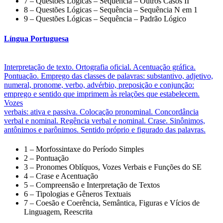
7 – Questões Lógicas – Sequência – Outros Casos II
8 – Questões Lógicas – Sequência – Sequência N em 1
9 – Questões Lógicas – Sequência – Padrão Lógico
Língua Portuguesa
Interpretação de texto. Ortografia oficial. Acentuação gráfica.
Pontuação. Emprego das classes de palavras: substantivo, adjetivo,
numeral, pronome, verbo, advérbio, preposição e conjunção:
emprego e sentido que imprimem às relações que estabelecem.
Vozes
verbais: ativa e passiva. Colocação pronominal. Concordância
verbal e nominal. Regência verbal e nominal. Crase. Sinônimos,
antônimos e parônimos. Sentido próprio e figurado das palavras.
1 – Morfossintaxe do Período Simples
2 – Pontuação
3 – Pronomes Oblíquos, Vozes Verbais e Funções do SE
4 – Crase e Acentuação
5 – Compreensão e Interpretação de Textos
6 – Tipologias e Gêneros Textuais
7 – Coesão e Coerência, Semântica, Figuras e Vícios de
Linguagem, Reescrita