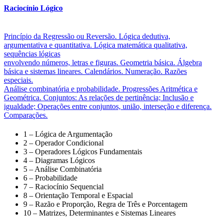
Raciocínio Lógico
Princípio da Regressão ou Reversão. Lógica dedutiva,
argumentativa e quantitativa. Lógica matemática qualitativa,
sequências lógicas
envolvendo números, letras e figuras. Geometria básica. Álgebra
básica e sistemas lineares. Calendários. Numeração. Razões
especiais.
Análise combinatória e probabilidade. Progressões Aritmética e
Geométrica. Conjuntos: As relações de pertinência; Inclusão e
igualdade; Operações entre conjuntos, união, interseção e diferença.
Comparações.
1 – Lógica de Argumentação
2 – Operador Condicional
3 – Operadores Lógicos Fundamentais
4 – Diagramas Lógicos
5 – Análise Combinatória
6 – Probabilidade
7 – Raciocínio Sequencial
8 – Orientação Temporal e Espacial
9 – Razão e Proporção, Regra de Três e Porcentagem
10 – Matrizes, Determinantes e Sistemas Lineares