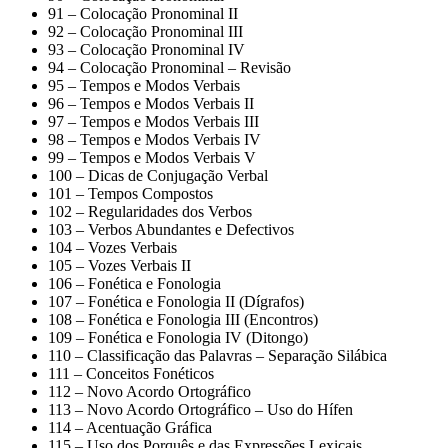
91 – Colocação Pronominal II
92 – Colocação Pronominal III
93 – Colocação Pronominal IV
94 – Colocação Pronominal – Revisão
95 – Tempos e Modos Verbais
96 – Tempos e Modos Verbais II
97 – Tempos e Modos Verbais III
98 – Tempos e Modos Verbais IV
99 – Tempos e Modos Verbais V
100 – Dicas de Conjugação Verbal
101 – Tempos Compostos
102 – Regularidades dos Verbos
103 – Verbos Abundantes e Defectivos
104 – Vozes Verbais
105 – Vozes Verbais II
106 – Fonética e Fonologia
107 – Fonética e Fonologia II (Dígrafos)
108 – Fonética e Fonologia III (Encontros)
109 – Fonética e Fonologia IV (Ditongo)
110 – Classificação das Palavras – Separação Silábica
111 – Conceitos Fonéticos
112 – Novo Acordo Ortográfico
113 – Novo Acordo Ortográfico – Uso do Hífen
114 – Acentuação Gráfica
115 – Uso dos Porquês e das Expressões Lexicais