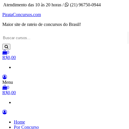
Pular
Atendimento das 10 às 20 horas /
(21) 96750-0944
para
PirataConcursos.com
o
conteúdo
Maior site de rateio de concursos do Brasil!
0
R$0,00
Menu
0
R$0,00
Home
Por Concurso