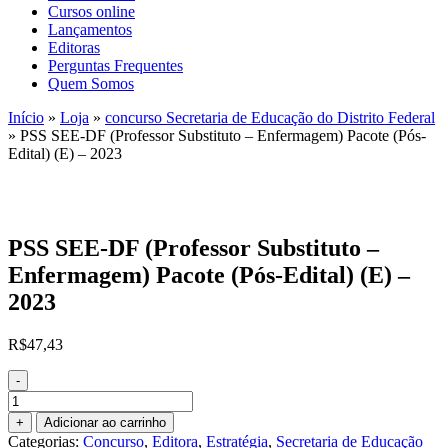
Cursos online
Lançamentos
Editoras
Perguntas Frequentes
Quem Somos
Início
»
Loja
»
concurso Secretaria de Educação do Distrito Federal
»
PSS SEE-DF (Professor Substituto – Enfermagem) Pacote (Pós-
Edital) (E) – 2023
PSS SEE-DF (Professor Substituto –
Enfermagem) Pacote (Pós-Edital) (E) –
2023
R$
47,43
-
PSS
SEE-
+
Adicionar ao carrinho
DF
Categorias:
Concurso
,
Editora
,
Estratégia
,
Secretaria de Educação