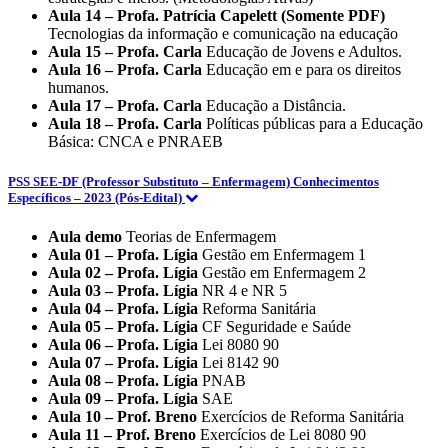
Aula 14 – Profa. Patrícia Capelett (Somente PDF)
Tecnologias da informação e comunicação na educação
Aula 15 – Profa. Carla
Educação de Jovens e Adultos.
Aula 16 – Profa. Carla
Educação em e para os direitos
humanos.
Aula 17 – Profa. Carla
Educação a Distância.
Aula 18 – Profa. Carla
Políticas públicas para a Educação
Básica: CNCA e PNRAEB
PSS SEE-DF (Professor Substituto – Enfermagem) Conhecimentos
Específicos – 2023 (Pós-Edital)
Aula demo
Teorias de Enfermagem
Aula 01 – Profa. Lígia
Gestão em Enfermagem 1
Aula 02 – Profa. Lígia
Gestão em Enfermagem 2
Aula 03 – Profa. Lígia
NR 4 e NR 5
Aula 04 – Profa. Lígia
Reforma Sanitária
Aula 05 – Profa. Lígia
CF Seguridade e Saúde
Aula 06 – Profa. Lígia
Lei 8080 90
Aula 07 – Profa. Lígia
Lei 8142 90
Aula 08 – Profa. Lígia
PNAB
Aula 09 – Profa. Lígia
SAE
Aula 10 – Prof. Breno
Exercícios de Reforma Sanitária
Aula 11 – Prof. Breno
Exercícios de Lei 8080 90