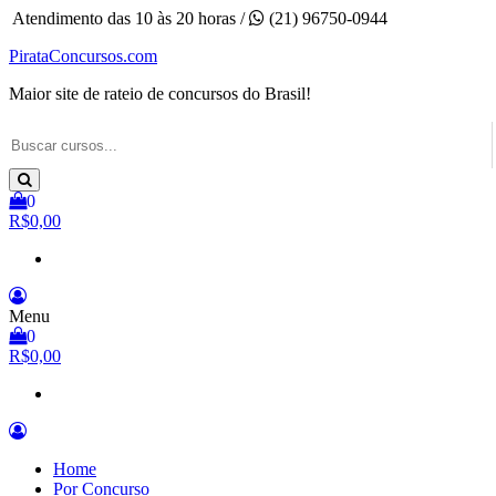
Pular
Atendimento das 10 às 20 horas /
(21) 96750-0944
para
PirataConcursos.com
o
conteúdo
Maior site de rateio de concursos do Brasil!
0
R$0,00
Menu
0
R$0,00
Home
Por Concurso