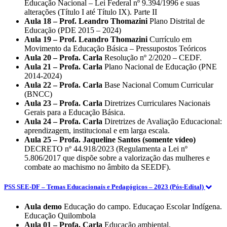
Educação Nacional – Lei Federal nº 9.394/1996 e suas
alterações (Título I até Título IX). Parte II
Aula 18 – Prof. Leandro Thomazini
Plano Distrital de
Educação (PDE 2015 – 2024)
Aula 19 – Prof. Leandro Thomazini
Currículo em
Movimento da Educação Básica – Pressupostos Teóricos
Aula 20 – Profa. Carla
Resolução nº 2/2020 – CEDF.
Aula 21 – Profa. Carla
Plano Nacional de Educação (PNE
2014-2024)
Aula 22 – Profa. Carla
Base Nacional Comum Curricular
(BNCC)
Aula 23 – Profa. Carla
Diretrizes Curriculares Nacionais
Gerais para a Educação Básica.
Aula 24 – Profa. Carla
Diretrizes de Avaliação Educacional:
aprendizagem, institucional e em larga escala.
Aula 25 – Profa. Jaqueline Santos (somente vídeo)
DECRETO nº 44.918/2023 (Regulamenta a Lei nº
5.806/2017 que dispõe sobre a valorização das mulheres e
combate ao machismo no âmbito da SEEDF).
PSS SEE-DF – Temas Educacionais e Pedagógicos – 2023 (Pós-Edital)
Aula demo
Educação do campo. Educaçao Escolar Indígena.
Educação Quilombola
Aula 01 – Profa. Carla
Educação ambiental.