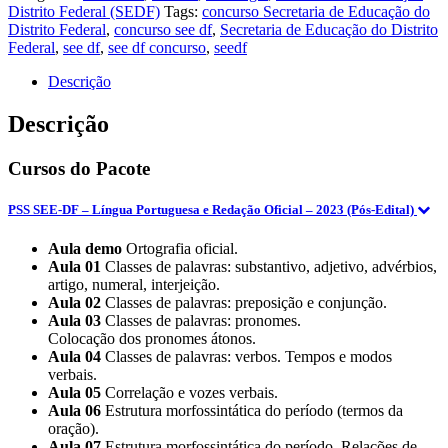
(Professor
Distrito Federal (SEDF)
Tags:
concurso Secretaria de Educação do
Substituto
Distrito Federal
,
concurso see df
,
Secretaria de Educação do Distrito
-
Federal
,
see df
,
see df concurso
,
seedf
Enfermagem)
Pacote
Descrição
(Pós-
Edital)
Descrição
(E)
-
Cursos do Pacote
2023
quantidade
PSS SEE-DF – Língua Portuguesa e Redação Oficial – 2023 (Pós-Edital)
Aula demo
Ortografia oficial.
Aula 01
Classes de palavras: substantivo, adjetivo, advérbios,
artigo, numeral, interjeição.
Aula 02
Classes de palavras: preposição e conjunção.
Aula 03
Classes de palavras: pronomes.
Colocação dos pronomes átonos.
Aula 04
Classes de palavras: verbos. Tempos e modos
verbais.
Aula 05
Correlação e vozes verbais.
Aula 06
Estrutura morfossintática do período (termos da
oração).
Aula 07
Estrutura morfossintática do período. Relações de