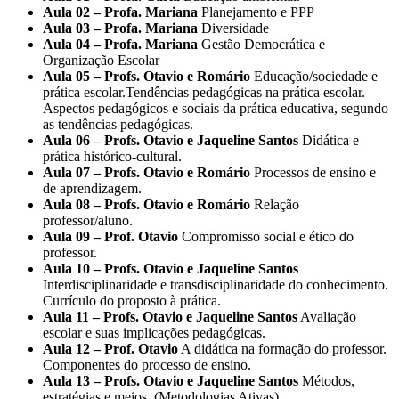
Aula 02 – Profa. Mariana
Planejamento e PPP
Aula 03 – Profa. Mariana
Diversidade
Aula 04 – Profa. Mariana
Gestão Democrática e
Organização Escolar
Aula 05 – Profs. Otavio e Romário
Educação/sociedade e
prática escolar.Tendências pedagógicas na prática escolar.
Aspectos pedagógicos e sociais da prática educativa, segundo
as tendências pedagógicas.
Aula 06 – Profs. Otavio e Jaqueline Santos
Didática e
prática histórico-cultural.
Aula 07 – Profs. Otavio e Romário
Processos de ensino e
de aprendizagem.
Aula 08 – Profs. Otavio e Romário
Relação
professor/aluno.
Aula 09 – Prof. Otavio
Compromisso social e ético do
professor.
Aula 10 – Profs. Otavio e Jaqueline Santos
Interdisciplinaridade e transdisciplinaridade do conhecimento.
Currículo do proposto à prática.
Aula 11 – Profs. Otavio e Jaqueline Santos
Avaliação
escolar e suas implicações pedagógicas.
Aula 12 – Prof. Otavio
A didática na formação do professor.
Componentes do processo de ensino.
Aula 13 – Profs. Otavio e Jaqueline Santos
Métodos,
estratégias e meios. (Metodologias Ativas)