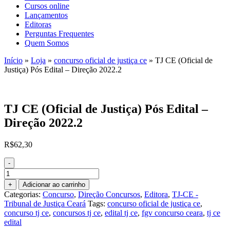
Cursos online
Lançamentos
Editoras
Perguntas Frequentes
Quem Somos
Início
»
Loja
»
concurso oficial de justiça ce
»
TJ CE (Oficial de
Justiça) Pós Edital – Direção 2022.2
TJ CE (Oficial de Justiça) Pós Edital –
Direção 2022.2
R$
62,30
-
TJ
CE
+
Adicionar ao carrinho
(Oficial
Categorias:
Concurso
,
Direção Concursos
,
Editora
,
TJ-CE -
de
Tribunal de Justiça Ceará
Tags:
concurso oficial de justiça ce
,
Justiça)
concurso tj ce
,
concursos tj ce
,
edital tj ce
,
fgv concurso ceara
,
tj ce
Pós
edital
Edital