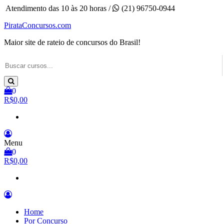
Pular
Atendimento das 10 às 20 horas /
(21) 96750-0944
para
PirataConcursos.com
o
conteúdo
Maior site de rateio de concursos do Brasil!
0
R$0,00
Menu
0
R$0,00
Home
Por Concurso